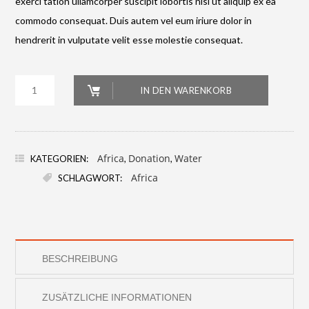
exerci tation ullamcorper suscipit lobortis nisl ut aliquip ex ea
commodo consequat. Duis autem vel eum iriure dolor in
hendrerit in vulputate velit esse molestie consequat.
Retro
IN DEN WARENKORB
Vintage
Bus
Menge
Africa
Donation
Water
KATEGORIEN:
,
,
Africa
SCHLAGWORT:
BESCHREIBUNG
ZUSÄTZLICHE INFORMATIONEN