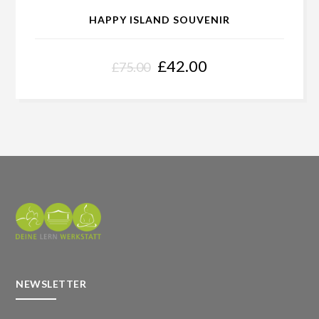
HAPPY ISLAND SOUVENIR
Ursprünglicher
Aktueller
£
42.00
£
75.00
Preis
Preis
war:
ist:
£75.00
£42.00.
NEWSLETTER